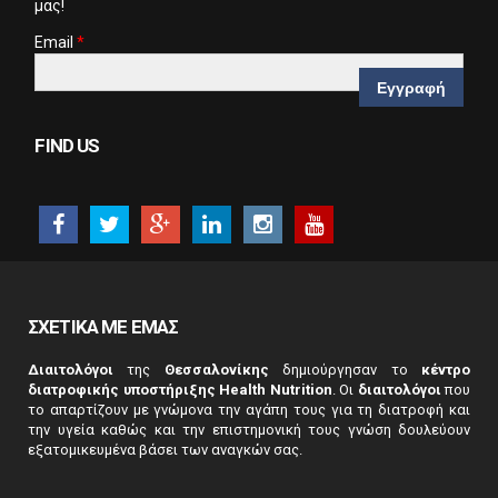
μας!
Email
*
CAPTCHA
This
FIND US
question is
for testing
whether or
not you are a
human
visitor and to
prevent
automated
ΣΧΕΤΙΚΑ ΜΕ ΕΜΑΣ
spam
submissions.
Διαιτολόγοι
της
Θεσσαλονίκης
δημιούργησαν το
κέντρο
5+2
διατροφικής υποστήριξης Health Nutrition
. Οι
διαιτολόγοι
που
το απαρτίζουν με γνώμονα την αγάπη τους για τη διατροφή και
την υγεία καθώς και την επιστημονική τους γνώση δουλεύουν
εξατομικευμένα βάσει των αναγκών σας.