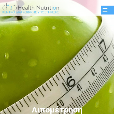
Παράκαμψη
προς το
κυρίως
περιεχόμενο
Λιπομέτρηση