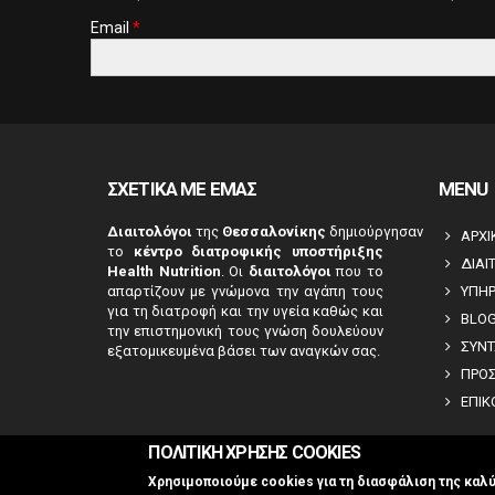
Email
*
CAPTCHA
This
question is
for testing
whether or
ΣΧΕΤΙΚΑ ΜΕ ΕΜΑΣ
MENU
not you are a
human
Διαιτολόγοι
της
Θεσσαλονίκης
δημιούργησαν
ΑΡΧΙ
visitor and to
το
κέντρο διατροφικής υποστήριξης
ΔΙΑΙ
prevent
Health Nutrition
. Οι
διαιτολόγοι
που το
automated
απαρτίζουν με γνώμονα την αγάπη τους
ΥΠΗΡ
spam
για τη διατροφή και την υγεία καθώς και
BLO
την επιστημονική τους γνώση δουλεύουν
submissions.
ΣΥΝΤ
εξατομικευμένα βάσει των αναγκών σας.
5+2
ΠΡΟ
ΕΠΙΚ
ΠΟΛΙΤΙΚΗ ΧΡΗΣΗΣ COOKIES
Χρησιμοποιούμε cookies για τη διασφάλιση της καλύ