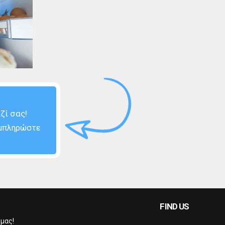
ζί σας!
μπληρώστε
FIND US
 μας!