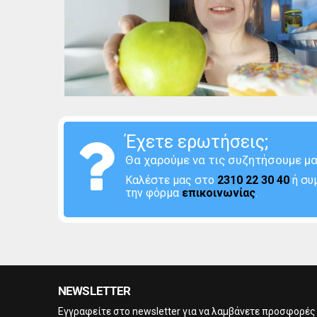
Έχετε ερωτήσεις;
Θα χαρούμε να τις συζητήσουμε μα
Καλέστε μας στο
2310 22 30 40
ή συ
την φόρμα
επικοινωνίας
.
NEWSLETTER
Eγγραφείτε στο newsletter για να λαμβάνετε προσφορές