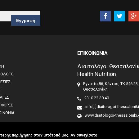
ΕΠΙΚΟΙΝΩΝΙΑ
Διαιτολόγοι Θεσσαλονίκ
ΚΗ
Health Nutrition
ΤΟΛΟΓΟΙ
ΕΣΙΕΣ
Εγνατία 86, Κέντρο, ΤΚ 546 23,
Θεσσαλονίκη
G
ΑΓΕΣ
2310 22 30 40
ΣΦΟΡΕΣ
info[a]diaitologoi-thessaloniki
ΟΙΝΩΝΙΑ
www.diaitologoi-thessaloniki.
τερης περιήγησης στον ιστότοπό μας. Αν συνεχίσετε