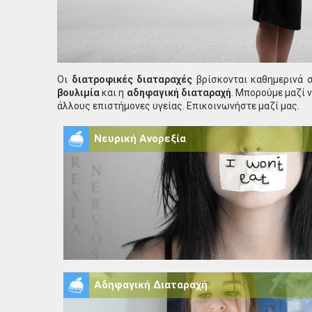
Οι
διατροφικές διαταραχές
βρίσκονται καθημερινά σ
βουλιμία
και η
αδηφαγική διαταραχή
. Μπορούμε μαζί 
άλλους επιστήμονες υγείας. Επικοινωνήστε μαζί μας.
Νευρική Ανορεξία
Αδηφαγική Διαταραχή