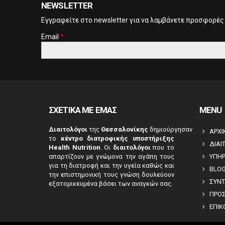
NEWSLETTER
Eγγραφείτε στο newsletter για να λαμβάνετε προσφορές
Email
*
CAPTCHA
This
question is
for testing
whether or
ΣΧΕΤΙΚΑ ΜΕ ΕΜΑΣ
MENU
not you are a
human
Διαιτολόγοι
της
Θεσσαλονίκης
δημιούργησαν
ΑΡΧΙ
visitor and to
το
κέντρο διατροφικής υποστήριξης
ΔΙΑΙ
prevent
Health Nutrition
. Οι
διαιτολόγοι
που το
automated
απαρτίζουν με γνώμονα την αγάπη τους
ΥΠΗΡ
spam
για τη διατροφή και την υγεία καθώς και
BLO
την επιστημονική τους γνώση δουλεύουν
submissions.
ΣΥΝΤ
εξατομικευμένα βάσει των αναγκών σας.
5+2
ΠΡΟ
ΕΠΙΚ