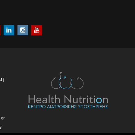
η |
.gr
gr