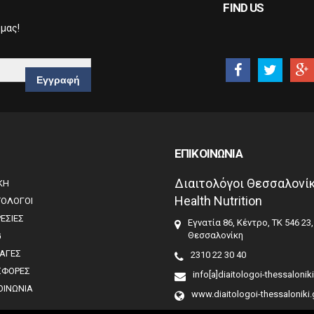
FIND US
 μας!
ΕΠΙΚΟΙΝΩΝΙΑ
Διαιτολόγοι Θεσσαλονίκ
ΚΗ
Health Nutrition
ΤΟΛΟΓΟΙ
ΕΣΙΕΣ
Εγνατία 86, Κέντρο, ΤΚ 546 23,
Θεσσαλονίκη
G
ΑΓΕΣ
2310 22 30 40
ΣΦΟΡΕΣ
info[a]diaitologoi-thessaloniki
ΟΙΝΩΝΙΑ
www.diaitologoi-thessaloniki.