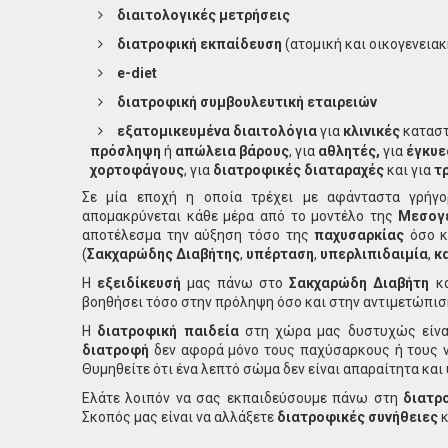
διαιτολογικές μετρήσεις
διατροφική εκπαίδευση
(ατομική και οικογενειακ
e-diet
διατροφική συμβουλευτική εταιρειών
εξατομικευμένα διαιτολόγια
για
κλινικές
καταστ
πρόσληψη
ή
απώλεια βάρους
, για
αθλητές,
για
έγκυε
χορτοφάγους
, για
διατροφικές διαταραχές
και για
τρ
Σε μία εποχή η οποία τρέχει με αφάνταστα γρή
απομακρύνεται κάθε μέρα από το μοντέλο της
Μεσογ
αποτέλεσμα την αύξηση τόσο της
παχυσαρκίας
όσο κ
(
Σακχαρώδης Διαβήτης
,
υπέρταση
,
υπερλιπιδαιμία
,
κα
Η
εξειδίκευσή
μας πάνω στο
Σακχαρώδη Διαβήτη
κα
βοηθήσει τόσο στην πρόληψη όσο και στην αντιμετώπισ
Η
διατροφική παιδεία
στη χώρα μας δυστυχώς είναι 
διατροφή
δεν αφορά μόνο τους παχύσαρκους ή τους ν
Θυμηθείτε ότι ένα λεπτό σώμα δεν είναι απαραίτητα και 
Ελάτε λοιπόν να σας εκπαιδεύσουμε πάνω στη
διατρ
Σκοπός μας είναι να αλλάξετε
διατροφικές συνήθειες
κ