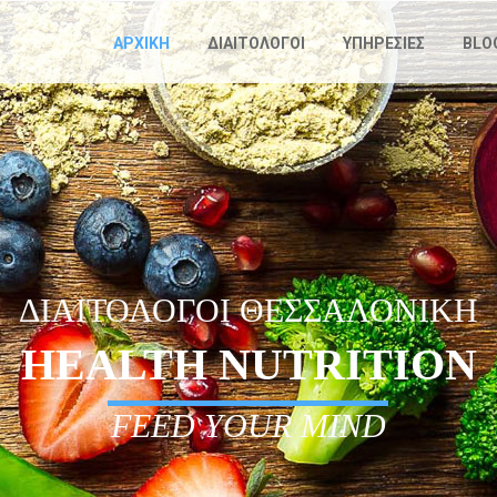
Παράκαμψη
προς το
ΑΡΧΙΚΗ
ΔΙΑΙΤΟΛΟΓΟΙ
ΥΠΗΡΕΣΙΕΣ
BLO
κυρίως
περιεχόμενο
ΔΙΑΙΤΟΛΟΓΟΙ ΘΕΣΣΑΛΟΝΙΚΗ
HEALTH NUTRITION
FEED YOUR MIND