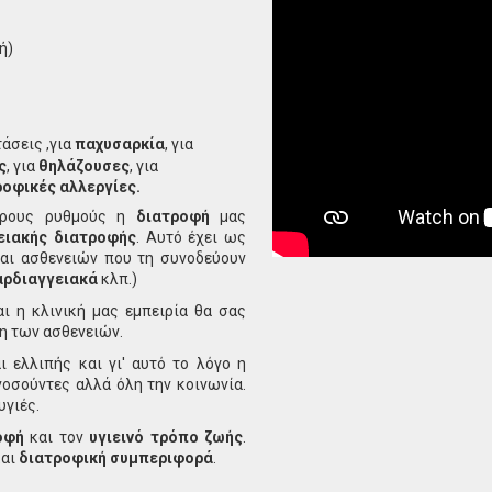
ή)
άσεις ,για
παχυσαρκία
, για
ς
, για
θηλάζουσες
, για
οφικές αλλεργίες.
γορους ρυθμούς η
διατροφή
μας
ειακής διατροφής
. Αυτό έχει ως
αι ασθενειών που τη συνοδεύουν
ρδιαγγειακά
κλπ.)
ι η κλινική μας εμπειρία θα σας
η των ασθενειών.
ελλιπής και γι' αυτό το λόγο η
οσούντες αλλά όλη την κοινωνία.
υγιές.
οφή
και τον
υγιεινό τρόπο ζωής
.
αι
διατροφική συμπεριφορά
.