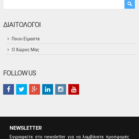
Φόρμα αναζήτησης
Αναζήτηση
ΔΙΑΙΤΟΛΟΓΟΙ
Ποιοι Είμαστε
Ο Χώρος Μας
FOLLOW US
NEWSLETTER
Eγγραφείτε στο newsletter για να λαμβάνετε προσφορές