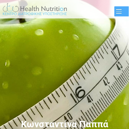
Παράκαμψη
προς το
κυρίως
περιεχόμενο
Κωνσταντίνα Παππά