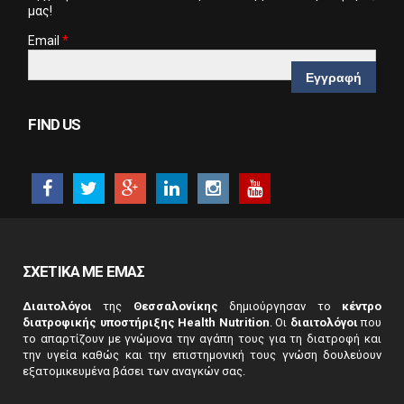
μας!
Email
*
CAPTCHA
This
FIND US
question is
for testing
whether or
not you are a
human
visitor and to
prevent
automated
ΣΧΕΤΙΚΑ ΜΕ ΕΜΑΣ
spam
submissions.
Διαιτολόγοι
της
Θεσσαλονίκης
δημιούργησαν το
κέντρο
5+2
διατροφικής υποστήριξης Health Nutrition
. Οι
διαιτολόγοι
που
το απαρτίζουν με γνώμονα την αγάπη τους για τη διατροφή και
την υγεία καθώς και την επιστημονική τους γνώση δουλεύουν
εξατομικευμένα βάσει των αναγκών σας.