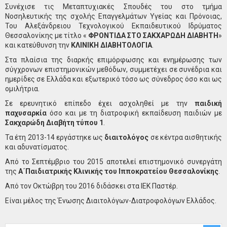
Συνέχισε τις Μεταπτυχιακές Σπουδές του στο τμήμα
Νοσηλευτικής της σχολής Επαγγελμάτων Υγείας και Πρόνοιας,
Του Αλεξάνδρειου Τεχνολογικού Εκπαιδευτικού Ιδρύματος
Θεσσαλονίκης με τίτλο «
ΦΡΟΝΤΙΔΑ ΣΤΟ ΣΑΚΧΑΡΩΔΗ ΔΙΑΒΗΤΗ
»
και κατεύθυνση την
ΚΛΙΝΙΚΗ ΔΙΑΒΗΤΟΛΟΓΙΑ
.
Στα πλαίσια της διαρκής επιμόρφωσης και ενημέρωσης των
σύγχρονων επιστημονικών μεθόδων, συμμετέχει σε συνέδρια και
ημερίδες σε Ελλάδα και εξωτερικό τόσο ως σύνεδρος όσο και ως
ομιλήτρια.
Σε ερευνητικό επίπεδο έχει ασχοληθεί με την
παιδική
παχυσαρκία
όσο και με τη διατροφική εκπαίδευση παιδιών με
Σακχαρώδη Διαβήτη τύπου 1
.
Τα έτη 2013-14 εργάστηκε ως
διαιτολόγος
σε κέντρα αισθητικής
και αδυνατίσματος.
Από το Σεπτέμβριο του 2015 αποτελεί επιστημονικό συνεργάτη
της
Α΄Παιδιατρικής Κλινικής του Ιπποκρατείου Θεσσαλονίκης
.
Από τον Οκτώβρη του 2016 διδάσκει στα ΙΕΚ Παστέρ.
Είναι μέλος της Ένωσης Διαιτολόγων-Διατροφολόγων Ελλάδος.