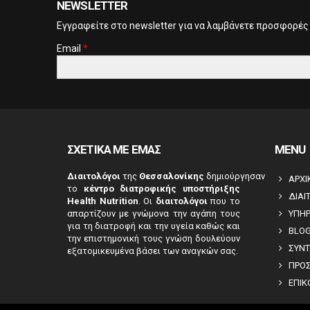
NEWSLETTER
Eγγραφείτε στο newsletter για να λαμβάνετε προσφορές
Email
*
CAPTCHA
This
question is
for testing
whether or
ΣΧΕΤΙΚΑ ΜΕ ΕΜΑΣ
MENU
not you are a
human
Διαιτολόγοι
της
Θεσσαλονίκης
δημιούργησαν
ΑΡΧΙ
visitor and to
το
κέντρο διατροφικής υποστήριξης
ΔΙΑΙ
prevent
Health Nutrition
. Οι
διαιτολόγοι
που το
automated
απαρτίζουν με γνώμονα την αγάπη τους
ΥΠΗΡ
spam
για τη διατροφή και την υγεία καθώς και
BLO
την επιστημονική τους γνώση δουλεύουν
submissions.
ΣΥΝΤ
εξατομικευμένα βάσει των αναγκών σας.
5+2
ΠΡΟ
ΕΠΙΚ