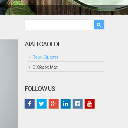
Φόρμα αναζήτησης
Αναζήτηση
ΔΙΑΙΤΟΛΟΓΟΙ
Ποιοι Είμαστε
Ο Χώρος Μας
FOLLOW US