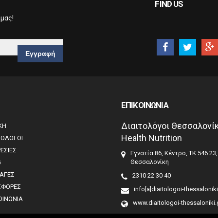
FIND US
 μας!
ΕΠΙΚΟΙΝΩΝΙΑ
Διαιτολόγοι Θεσσαλονίκ
ΚΗ
Health Nutrition
ΤΟΛΟΓΟΙ
ΕΣΙΕΣ
Εγνατία 86, Κέντρο, ΤΚ 546 23,
Θεσσαλονίκη
G
ΑΓΕΣ
2310 22 30 40
ΣΦΟΡΕΣ
info[a]diaitologoi-thessaloniki
ΟΙΝΩΝΙΑ
www.diaitologoi-thessaloniki.