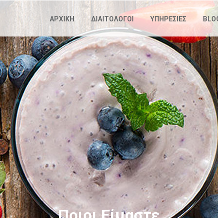
Παράκαμψη
προς το
ΑΡΧΙΚΗ
ΔΙΑΙΤΟΛΟΓΟΙ
ΥΠΗΡΕΣΙΕΣ
BLO
κυρίως
περιεχόμενο
Ποιοι Είμαστε