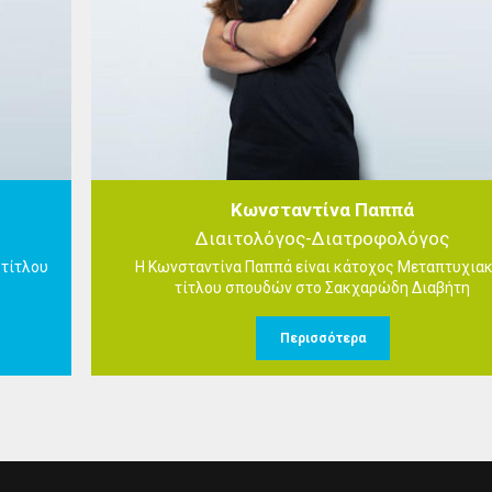
Κωνσταντίνα Παππά
Διαιτολόγος-Διατροφολόγος
 τίτλου
Η Κωνσταντίνα Παππά είναι κάτοχος Μεταπτυχια
τίτλου σπουδών στο Σακχαρώδη Διαβήτη
Περισσότερα