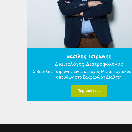
Βασίλης Τσιρώνης
Διαιτολόγος-Διατροφολόγος
Ο Βασίλης Τσιρώνης είναι κάτοχος Μεταπτυχιακού
σπουδών στο Σακχαρώδη Διαβήτη
Περισσότερα