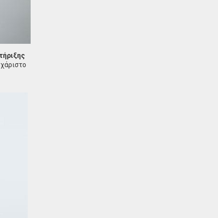
τήριξης
υχάριστο