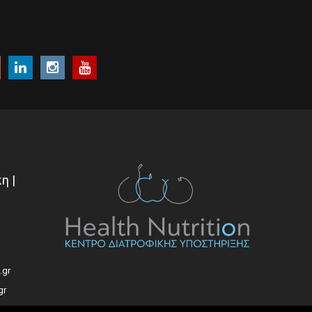
η |
.gr
gr