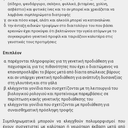
(σίδηρο, ψευδάργυρο, σελήνιο, φυλλικό, βιταμίνες, χολίνη,
ασβέστιο) και φυτικές ίνες και το αν μπορεί και χρειάζεται να
λαμβάνει συμπληρώματα διατροφής
αν και πόσο καφέ, αλάτι και αλκοόλ μπορεί να καταναλώνει
την ένταξη ειδικών τροφίμων στο διαιτολόγιο του που βάσει
ερευνών έχει προκύψει ότι βελτιώνουν την υγεία ατόμων με το
συγκεκριμένο γενετικό προφίλ και ταιριάζουν καλυτέρα στις
γευστικές τους προτιμήσεις
Επιπλέον
παρέχονται πληροφορίες για τη γενετική προδιάθεση για
παχυσαρκία, για τις πιθανότητες που έχει ο διαιτώμενος να
επαναπροσλάβει το βάρος μετά από δίαιτα απώλειας βάρους
και αν υπάρχει γενετική προδιάθεση για ανάπτυξη δυσανεξίας
στη γλουτένη και στο γάλα
ελέγχονται γονίδια που συσχετίζονται με τη λειτουργιά του
βιολογικού ρολογιού και προτείνουμε παρεμβάσεις σε
περίπτωση κακής γενετικής προδιάθεσης του
ελέγχονται γονίδια που σχετίζονται με προδιάθεση για
συναισθηματική πρόσληψη τροφής
Συμπληρωματικά μπορούν να ελεγχθούν πολυμορφισμοί που
έχουν συσχετιστεί με καλύτερη ή χειρότερη έκβαση μετά από