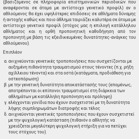
(βασιζόμενος σε πληροφορία επιστημονικών περιοδικών που
αναφέρονται σε άτομα με αντίστοιχο γενετικό προφίλ) αν ο
αθλούμενος θα έχει υψηλότερες επιδόσεις σε αθλήματα δύναμης
ή αντοχής καθώς και ποιο άθλημα ταιριάζει καλυτέρα σε άτομα με
αντίστοιχο γενετικό προφίλ (στόχος μας η επιλογή κατάλληλου
αθλήματος και η ορθή προπονητική καθοδήγηση από τον
προπονητή με βάση τις εξειδικευμένες δυνατότητες-ανάγκες του
αθλούμενου).
Επιπλέον
ανιχνεύονται γενετικές τροποποιήσεις που συσχετίζονται με
αυξημένη πιθανότητα τραυματισμού στους τένοντες (π.χ. ρήξη
αχίλλειου τένοντα) και στα οστά (κατάγματα, προδιάθεση για
οστεοπόρωση)
με την γενετική δυνατότητα αποκατάστασής τους (επομένως,
αποτρέπονται οι επίπονοι τραυματισμοί στη διάρκεια των
αθλημάτων με κατάλληλη προπόνηση και πρόληψη)
ελέγχονται γονίδια που έχουν συσχετιστεί με τη δυνατότητα
λήψης συμπληρωμάτων διατροφής και τέλος
ανιχνεύονται γενετικές τροποποιήσεις που έχουν συσχετιστεί
με την ψυχολογική κατάσταση (πιθανόν ο αθλητής να
χρειάζεται μεγαλύτερη ψυχολογική στήριξη για να πετύχει
τους στόχους του).