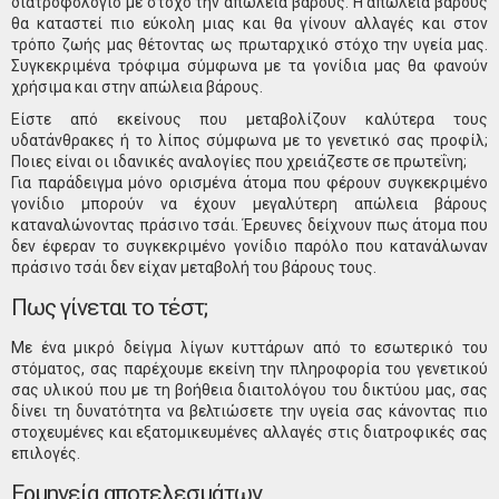
διατροφολόγιο με στόχο την απώλεια βάρους. Η απώλεια βάρους
θα καταστεί πιο εύκολη μιας και θα γίνουν αλλαγές και στον
τρόπο ζωής μας θέτοντας ως πρωταρχικό στόχο την υγεία μας.
Συγκεκριμένα τρόφιμα σύμφωνα με τα γονίδια μας θα φανούν
χρήσιμα και στην απώλεια βάρους.
Είστε από εκείνους που μεταβολίζουν καλύτερα τους
υδατάνθρακες ή το λίπος σύμφωνα με το γενετικό σας προφίλ;
Ποιες είναι οι ιδανικές αναλογίες που χρειάζεστε σε πρωτεΐνη;
Για παράδειγμα μόνο ορισμένα άτομα που φέρουν συγκεκριμένο
γονίδιο μπορούν να έχουν μεγαλύτερη απώλεια βάρους
καταναλώνοντας πράσινο τσάι. Έρευνες δείχνουν πως άτομα που
δεν έφεραν το συγκεκριμένο γονίδιο παρόλο που κατανάλωναν
πράσινο τσάι δεν είχαν μεταβολή του βάρους τους.
Πως γίνεται το τέστ;
Με ένα μικρό δείγμα λίγων κυττάρων από το εσωτερικό του
στόματος, σας παρέχουμε εκείνη την πληροφορία του γενετικού
σας υλικού που με τη βοήθεια διαιτολόγου του δικτύου μας, σας
δίνει τη δυνατότητα να βελτιώσετε την υγεία σας κάνοντας πιο
στοχευμένες και εξατομικευμένες αλλαγές στις διατροφικές σας
επιλογές.
Ερμηνεία αποτελεσμάτων