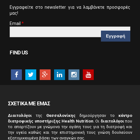
Eγγραφείτε στο newsletter για να λαμβάνετε προσφορές
μας!
Email
*
CAPTCHA
This
FIND US
question is
for testing
whether or
not you are a
human
visitor and to
prevent
automated
ΣΧΕΤΙΚΑ ΜΕ ΕΜΑΣ
spam
submissions.
Διαιτολόγοι
της
Θεσσαλονίκης
δημιούργησαν το
κέντρο
5+2
διατροφικής υποστήριξης Health Nutrition
. Οι
διαιτολόγοι
που
το απαρτίζουν με γνώμονα την αγάπη τους για τη διατροφή και
την υγεία καθώς και την επιστημονική τους γνώση δουλεύουν
εξατομικευμένα βάσει των αναγκών σας.