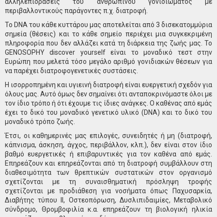
αλληλεπιδράσεις του ανθρώπινου γονιδιώματος με
περιβαλλοντικούς παράγοντες π.χ. διατροφή.
Το DNA του κάθε κυττάρου μας αποτελείται από 3 δισεκατομμύρια
σημεία (θέσεις) και το κάθε σημείο περιέχει μια συγκεκριμένη
πληροφορία που δεν αλλάζει κατά τη διάρκεια της ζωής μας. Το
GENOSOPHY discover yourself είναι το μοναδικό τεστ στην
Ευρώπη που μελετά τόσο μεγάλο αριθμό γονιδιακών θέσεων για
να παρέχει διατροφογενετικές συστάσεις.
H ισορροπημένη και υγιεινή διατροφή είναι ευεργετική σχεδόν για
όλους μας. Αυτό όμως δεν σημαίνει ότι ανταποκρινόμαστε όλοι με
τον ίδιο τρόπο ή ότι έχουμε τις ίδιες ανάγκες. Ο καθένας από εμάς
έχει το δικό του μοναδικό γενετικό υλικό (DNA) και το δικό του
μοναδικό τρόπο ζωής.
Έτσι, οι καθημερινές μας επιλογές, συνειδητές ή μη (διατροφή,
κάπνισμα, άσκηση, άγχος, περιβάλλον, κλπ.), δεν είναι στον ίδιο
βαθμό ευεργετικές ή επιβαρυντικές για τον καθένα από εμάς.
Επηρεάζουν και επηρεάζονται από τη διατροφή συμβάλλουν στη
διαθεσιμότητα των θρεπτικών συστατικών στον οργανισμό
σχετίζονται με τη συναισθηματική πρόσληψη τροφής
σχετίζονται με προδιάθεση για νοσήματα όπως Παχυσαρκία,
Διαβήτης τύπου ΙΙ, Οστεοπόρωση, Δυσλιπιδαιμίες, Μεταβολικό
σύνδρομο, Θρομβοφιλία κ.α. επηρεάζουν τη βιολογική ηλικία