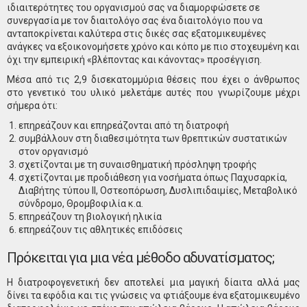
ιδιαιτερότητες του οργανισμού σας να διαμορφώσετε σε
συνεργασία με τον διαιτολόγο σας ένα διαιτολόγιο που να
ανταποκρίνεται καλύτερα στις δικές σας εξατομικευμένες
ανάγκες να εξοικονομήσετε χρόνο και κόπο με πιο στοχευμένη και
όχι την εμπειρική «βλέποντας και κάνοντας» προσέγγιση.
Μέσα από τις 2,9 δισεκατομμύρια θέσεις που έχει ο άνθρωπος
στο γενετικό του υλικό μελετάμε αυτές που γνωρίζουμε μέχρι
σήμερα ότι:
επηρεάζουν και επηρεάζονται από τη διατροφή
συμβάλλουν στη διαθεσιμότητα των θρεπτικών συστατικών
στον οργανισμό
σχετίζονται με τη συναισθηματική πρόσληψη τροφής
σχετίζονται με προδιάθεση για νοσήματα όπως Παχυσαρκία,
Διαβήτης τύπου ΙΙ, Οστεοπόρωση, Δυσλιπιδαιμίες, Μεταβολικό
σύνδρομο, Θρομβοφιλία κ.α.
επηρεάζουν τη βιολογική ηλικία
επηρεάζουν τις αθλητικές επιδόσεις
Πρόκειται για μια νέα μέθοδο αδυνατίσματος;
Η διατροφογενετική δεν αποτελεί μια μαγική δίαιτα αλλά μας
δίνει τα εφόδια και τις γνώσεις να φτιάξουμε ένα εξατομικευμένο