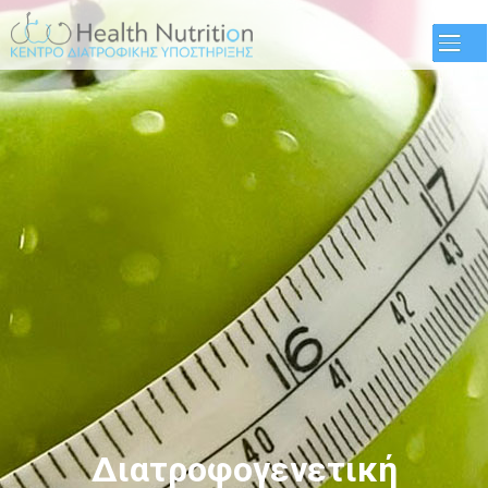
Παράκαμψη
προς το
κυρίως
περιεχόμενο
Διατροφογενετική