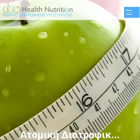
Παράκαμψη
προς το
κυρίως
περιεχόμενο
Ατομική Διατροφικ...