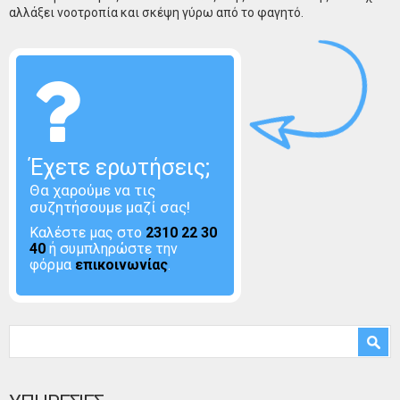
αλλάξει νοοτροπία και σκέψη γύρω από το φαγητό.
Έχετε ερωτήσεις;
Θα χαρούμε να τις
συζητήσουμε μαζί σας!
Καλέστε μας στο
2310 22 30
40
ή συμπληρώστε την
φόρμα
επικοινωνίας
.
Φόρμα αναζήτησης
Αναζήτηση