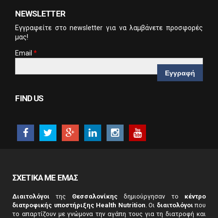
NEWSLETTER
Eγγραφείτε στο newsletter για να λαμβάνετε προσφορές
μας!
Email
*
CAPTCHA
This
FIND US
question is
for testing
whether or
not you are a
human
visitor and to
prevent
automated
ΣΧΕΤΙΚΑ ΜΕ ΕΜΑΣ
spam
submissions.
Διαιτολόγοι
της
Θεσσαλονίκης
δημιούργησαν το
κέντρο
5+2
διατροφικής υποστήριξης Health Nutrition
. Οι
διαιτολόγοι
που
το απαρτίζουν με γνώμονα την αγάπη τους για τη διατροφή και