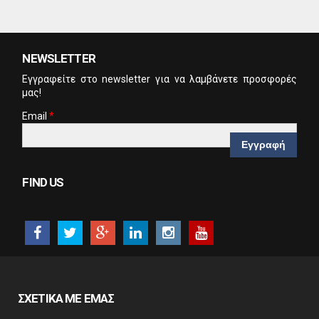
NEWSLETTER
Eγγραφείτε στο newsletter για να λαμβάνετε προσφορές
μας!
Email
*
CAPTCHA
This
FIND US
question is
for testing
whether or
not you are a
human
visitor and to
prevent
automated
ΣΧΕΤΙΚΑ ΜΕ ΕΜΑΣ
spam
submissions.