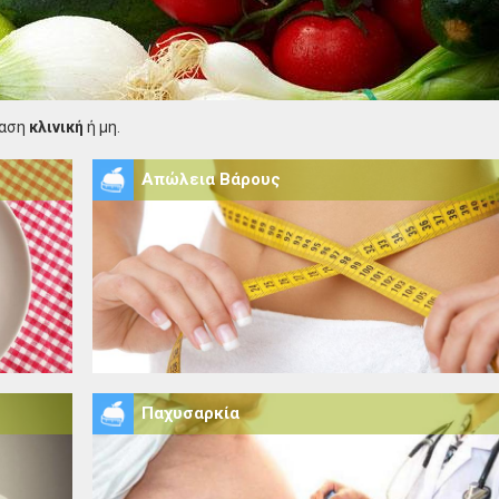
ταση
κλινική
ή μη.
Απώλεια Βάρους
Παχυσαρκία