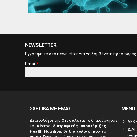
NEWSLETTER
Eγγραφείτε στο newsletter για να λαμβάνετε προσφορές
Email
*
CAPTCHA
This
question is
for testing
whether or
ΣΧΕΤΙΚΑ ΜΕ ΕΜΑΣ
MENU
not you are a
human
Διαιτολόγοι
της
Θεσσαλονίκης
δημιούργησαν
ΑΡΧΙ
visitor and to
το
κέντρο διατροφικής υποστήριξης
ΔΙΑΙ
prevent
Health Nutrition
. Οι
διαιτολόγοι
που το
automated
απαρτίζουν με γνώμονα την αγάπη τους
ΥΠΗΡ