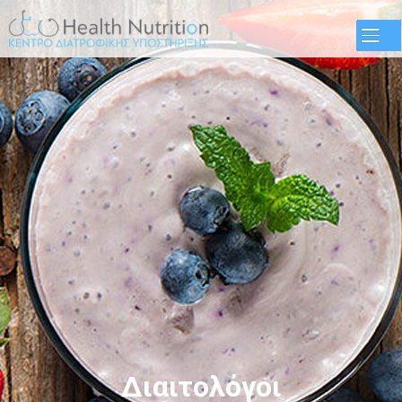
Παράκαμψη
προς το
κυρίως
περιεχόμενο
Διαιτολόγοι