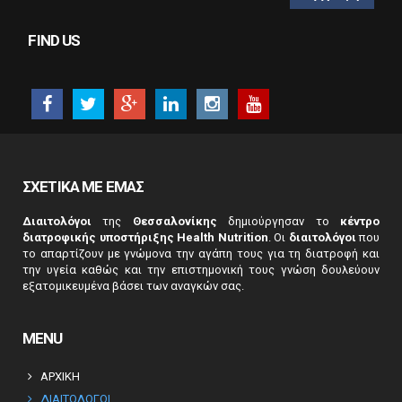
CAPTCHA
This
FIND US
question is
for testing
whether or
not you are a
human
visitor and to
prevent
automated
ΣΧΕΤΙΚΑ ΜΕ ΕΜΑΣ
spam
submissions.
Διαιτολόγοι
της
Θεσσαλονίκης
δημιούργησαν το
κέντρο
5+2
διατροφικής υποστήριξης Health Nutrition
. Οι
διαιτολόγοι
που
το απαρτίζουν με γνώμονα την αγάπη τους για τη διατροφή και
την υγεία καθώς και την επιστημονική τους γνώση δουλεύουν
εξατομικευμένα βάσει των αναγκών σας.
MENU
ΑΡΧΙΚΗ
ΔΙΑΙΤΟΛΟΓΟΙ