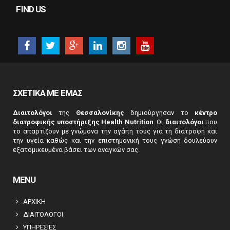
This
FIND US
question is
for testing
whether or
not you are a
human
visitor and to
prevent
automated
ΣΧΕΤΙΚΑ ΜΕ ΕΜΑΣ
spam
submissions.
Διαιτολόγοι
της
Θεσσαλονίκης
δημιούργησαν το
κέντρο
5+2
διατροφικής υποστήριξης Health Nutrition
. Οι
διαιτολόγοι
που
το απαρτίζουν με γνώμονα την αγάπη τους για τη διατροφή και
την υγεία καθώς και την επιστημονική τους γνώση δουλεύουν
εξατομικευμένα βάσει των αναγκών σας.
MENU
ΑΡΧΙΚΗ
ΔΙΑΙΤΟΛΟΓΟΙ
ΥΠΗΡΕΣΙΕΣ