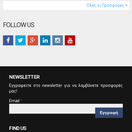
Όλες οι Προσφορές
FOLLOW US
NEWSLETTER
Eγγραφείτε στο newsletter για να λαμβάνετε προσφορές
μας!
Email
*
CAPTCHA
This
FIND US
question is